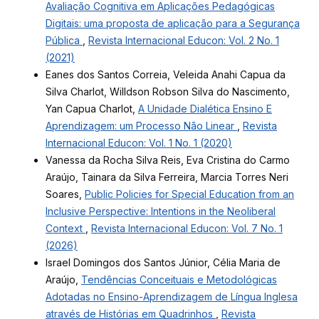
Avaliação Cognitiva em Aplicações Pedagógicas
Digitais: uma proposta de aplicação para a Segurança
Pública
,
Revista Internacional Educon: Vol. 2 No. 1
(2021)
Eanes dos Santos Correia, Veleida Anahi Capua da
Silva Charlot, Willdson Robson Silva do Nascimento,
Yan Capua Charlot,
A Unidade Dialética Ensino E
Aprendizagem: um Processo Não Linear
,
Revista
Internacional Educon: Vol. 1 No. 1 (2020)
Vanessa da Rocha Silva Reis, Eva Cristina do Carmo
Araújo, Tainara da Silva Ferreira, Marcia Torres Neri
Soares,
Public Policies for Special Education from an
Inclusive Perspective: Intentions in the Neoliberal
Context
,
Revista Internacional Educon: Vol. 7 No. 1
(2026)
Israel Domingos dos Santos Júnior, Célia Maria de
Araújo,
Tendências Conceituais e Metodológicas
Adotadas no Ensino-Aprendizagem de Língua Inglesa
através de Histórias em Quadrinhos
,
Revista