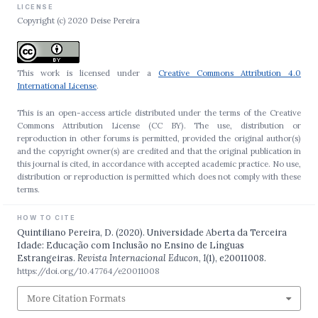
LICENSE
Copyright (c) 2020 Deise Pereira
This work is licensed under a
Creative Commons Attribution 4.0
International License
.
This is an open-access article distributed under the terms of the Creative
Commons Attribution License (CC BY). The use, distribution or
reproduction in other forums is permitted, provided the original author(s)
and the copyright owner(s) are credited and that the original publication in
this journal is cited, in accordance with accepted academic practice. No use,
distribution or reproduction is permitted which does not comply with these
terms.
HOW TO CITE
Quintiliano Pereira, D. (2020). Universidade Aberta da Terceira
Idade: Educação com Inclusão no Ensino de Línguas
Estrangeiras.
Revista Internacional Educon
,
1
(1), e20011008.
https://doi.org/10.47764/e20011008
More Citation Formats