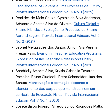
Ana Maria Freitas Teixeira,
Prolongamento da
Escolaridade: os Jovens e uma Promessa de Futuro
,
Revista Internacional Educon: Vol. 6 No. 1 (2025)
Renildes de Melo Souza, Cynthia da Silva Anderson,
Advanusia Santos Silva de Oliveira,
Cultura Digital e
Ensino Híbrido: a Evolução no Processo de Ensino-
Aprendizagem
,
Revista Internacional Educon: Vol. 2
No. 2 (2021)
Leonel Melquiades dos Santos Júnior, Ana Verena
Freitas Paim,
Evasion in Teacher Education Programs:
Expression of the Teaching Profession’s Crisis
,
Revista Internacional Educon: Vol. 7 No. 1 (2026)
Sandrielly Amorim Silva, Krysla Gabriella Tavares
Ramalho, Bruno Giudicelli, Petra Schnneider Lima dos
Santos,
Menstruação e formação docente: o
silenciamento dos corpos que menstruam em um
currículo de Educação Física
,
Revista Internacional
Educon: Vol. 7 No. 1 (2026)
Josete Bispo Ribeiro, Alfredo Eurico Rodrigues Matta,