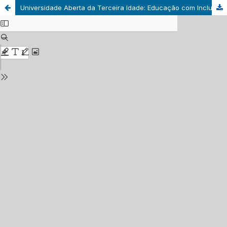
Universidade Aberta da Terceira Idade: Educação com Inclusão no Ensino de Línguas Estrangeiras