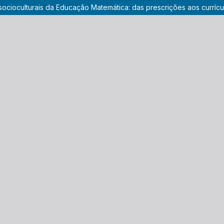
as socioculturais da Educação Matemática: das prescrições aos currí