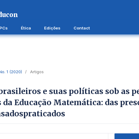
APCs
Ética
Edições
Contact
 No. 1 (2020)
/
Artigos
brasileiros e suas políticas sob as 
s da Educação Matemática: das pres
nsadospraticados