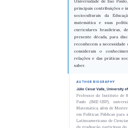
Universidade de São Paulo,
principais contribuições e 
socioculturais da Educa
matemática e suas políti
curriculares brasileiras
presente década, para dis
reconhecem a necessidade d
consideram o conhecimen
relações e das práticas s
saber.
AUTHOR BIOGRAPHY
Júlio César Valle, University o
Professor do Instituto de 
Paulo (IME-USP), univer
Matemática, além de Mestre (
em Políticas Públicas para 
Latinoamericano de Ciencias
da graduação participou do