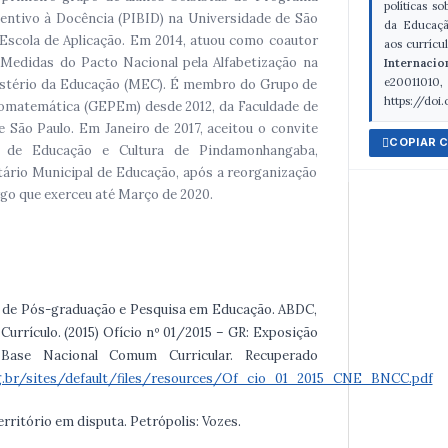
políticas so
centivo à Docência (PIBID) na Universidade de São
da Educaçã
 Escola de Aplicação. Em 2014, atuou como coautor
aos currícu
Medidas do Pacto Nacional pela Alfabetização na
Internaci
e20011
istério da Educação (MEC). É membro do Grupo de
https://doi
omatemática (GEPEm) desde 2012, da Faculdade de
 São Paulo. Em Janeiro de 2017, aceitou o convite
COPIAR 
o de Educação e Cultura de Pindamonhangaba,
tário Municipal de Educação, após a reorganização
argo que exerceu até Março de 2020.
 de Pós-graduação e Pesquisa em Educação. ABDC,
 Currículo. (2015) Ofício nº 01/2015 – GR: Exposição
ase Nacional Comum Curricular. Recuperado
g.br/sites/default/files/resources/Of_cio_01_2015_CNE_BNCC.pdf
território em disputa. Petrópolis: Vozes.