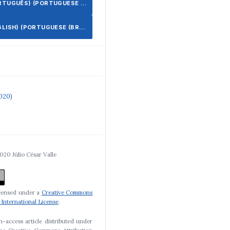
UGUÊS) (PORTUGUESE (BRAZIL))
ISH) (PORTUGUESE (BRAZIL))
2020)
020 Júlio César Valle
icensed under a
Creative Commons
 International License
.
n-access article distributed under