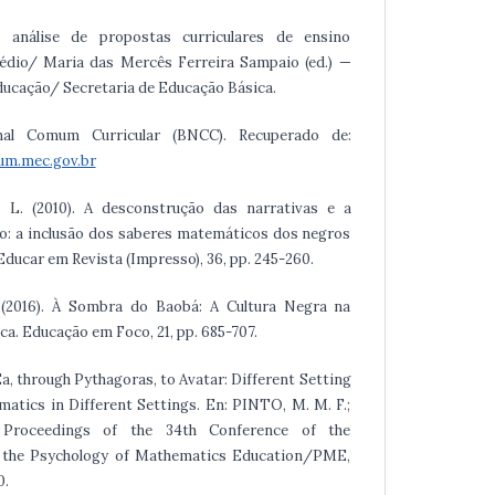
de análise de propostas curriculares de ensino
édio/ Maria das Mercês Ferreira Sampaio (ed.) —
Educação/ Secretaria de Educação Básica.
onal Comum Curricular (BNCC). Recuperado de:
um.mec.gov.br
. L. (2010). A desconstrução das narrativas e a
lo: a inclusão dos saberes matemáticos dos negros
 Educar em Revista (Impresso), 36, pp. 245-260.
. (2016). À Sombra do Baobá: A Cultura Negra na
. Educação em Foco, 21, pp. 685-707.
a, through Pythagoras, to Avatar: Different Setting
atics in Different Settings. En: PINTO, M. M. F.;
) Proceedings of the 34th Conference of the
r the Psychology of Mathematics Education/PME,
0.