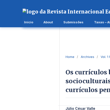
Início
About
Submissões
Taxas – 
Home
/
Archives
/
Vol. 1
Os currículos 
socioculturai
currículos pe
Júlio César Valle