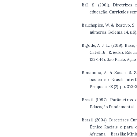
Ball, S. (2001). Diretrizes
educação. Currículos sem F
Bauchspies, W. & Restivo, S.
números. Bolema, 14, (16),
Bigode, A. J. L. (2019). Bas
Catelli Jr., R. (eds.). E
123-144). São Paulo: Ação
Bonamino, A. & Sousa, S. Z
básica no Brasil: inte
Pesquisa, 38 (2), pp. 373-
Brasil. (1997). Parâmetros 
Educação Fundamental. –
Brasil. (2004). Diretrizes C
Étnico-Raciais e para o
Africana — Brasília: Mini