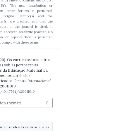
the Creative Commons Attribution
BY). The use, distribution or
 in other forums is permitted,
e original author(s) and the
er(s) are credited and that the
cation in this journal is cited, in
h accepted academic practice. No
ion or reproduction is permitted
 comply with these terms.
E
2020). Os currículos brasileiros
cas sob as perspectivas
is da Educação Matemática:
es aos currículos
ticados.
Revista Internacional
 e20011010.
rg/10.47764/e20011010
tion Formats
E
s currículos brasileiros e suas