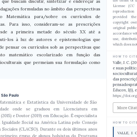
the terms of 
 que buscam discutir, sintetizar e endereçar as
License (CC 
indagações formuladas no âmbito das perspectivas
reproduction
ção Matemática para/sobre os currículos de
provided th
copyright own
cas. Para isso, consideram-se as prescrições
original publi
, desde a primeira metade do século XX até a
accordance wit
use, distribut
cuti-los à luz de autores e epistemologias que
which does not
e pensar os currículos sob as perspectivas que
to matemático escolarizado em função das
HOW TO CIT
ocioculturais que permeiam sua formulação como
Valle, J. C. (
e suas políti
sociocultura
das prescriçõ
pensadospra
Educon
,
1
(1),
f São Paulo
https://doi.o
Matemática e Estatística da Universidade de São
More Cita
sidade onde se graduou em Licenciatura em
2015) e Doutor (2019) em Educação. É especialista
a Igualdade Social na América Latina pelo Consejo
HOW TO CIT
 Sociales (CLACSO). Durante os dois últimos anos
VALLE, J. O
 primeiro grupo de alunos bolsistas do Programa