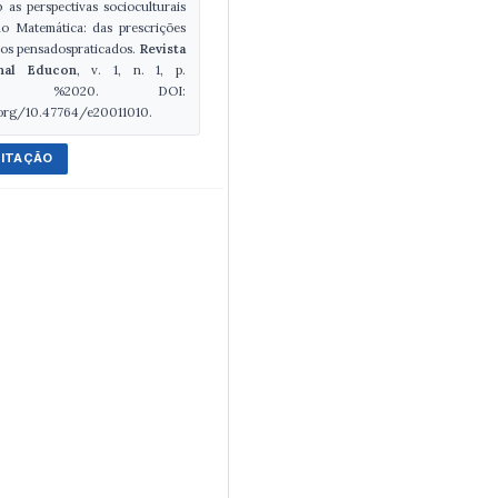
b as perspectivas socioculturais
o Matemática: das prescrições
los pensadospraticados.
Revista
onal Educon
, v. 1, n. 1, p.
010, %2020. DOI:
.org/10.47764/e20011010.
CITAÇÃO