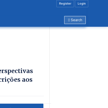
Register
Login
Search
perspectivas
crições aos