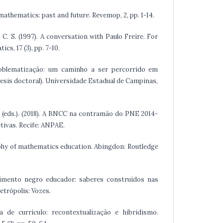
athematics: past and future. Revemop, 2, pp. 1-14.
C. S. (1997). A conversation with Paulo Freire. For
s, 17 (3), pp. 7-10.
roblematização: um caminho a ser percorrido em
esis doctoral). Universidade Estadual de Campinas,
A. (eds.). (2018). A BNCC na contramão do PNE 2014-
tivas. Recife: ANPAE.
sophy of mathematics education. Abingdon: Routledge
imento negro educador: saberes construídos nas
etrópolis: Vozes.
ca de currículo: recontextualização e hibridismo.