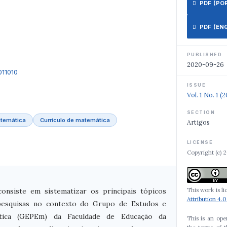
PDF (PORT
PDF (ENGL
PUBLISHED
2020-09-26
011010
ISSUE
Vol. 1 No. 1 (
SECTION
temática
Currículo de matemática
Artigos
LICENSE
Copyright (c) 2
This work is l
onsiste em sistematizar os principais tópicos
Attribution 4.0
-pesquisas no contexto do Grupo de Estudos e
tica (GEPEm) da Faculdade de Educação da
This is an ope