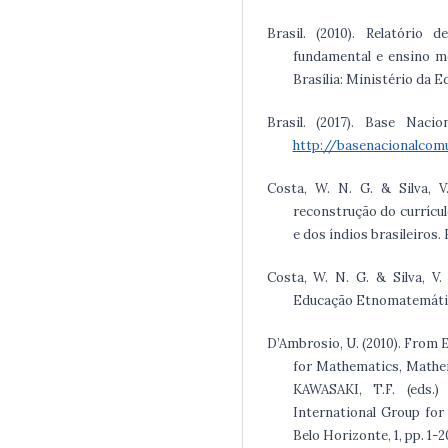
Brasil. (2010). Relatório 
fundamental e ensino m
Brasília: Ministério da 
Brasil. (2017). Base Naci
http://basenacionalcom
Costa, W. N. G. & Silva, V
reconstrução do currícu
e dos índios brasileiros.
Costa, W. N. G. & Silva, V
Educação Etnomatemática
D’Ambrosio, U. (2010). From E
for Mathematics, Mathem
KAWASAKI, T.F. (eds.
International Group fo
Belo Horizonte, 1, pp. 1-2