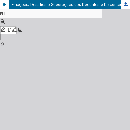
Emoções, Desafios e Superações dos Docentes e Discentes no Cotidiano da Educação Básica no Cenário de Pandemia e Pós-Pandemia