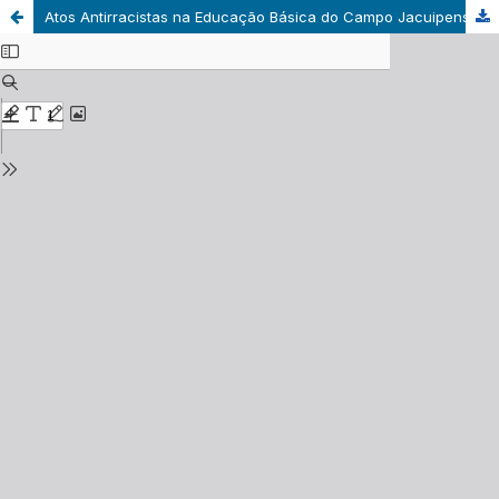
Atos Antirracistas na Educação Básica do Campo Jacuipense: Crianças, Jovens e Griôs de Axé