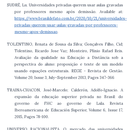
SUDRÉ, Lu. Universidades privadas querem usar aulas gravadas
por professores mesmo após demissão. Available at:
https://www.brasildefato.com.br/2020/10/21/universidades-
privadas-querem-usar-aulas-gravadas-por-professores-
mesmo-apos-demissao
.
TOLENTINO, Renata de Sousa da Silva; Gonçalves Filho, Cid;
Tolentino, Ricardo Jose Vaz; Monteiro, Plínio Rafael Reis.
Avaliação da qualidade na Educação a Distância sob a
perspectiva do aluno: proposição e teste de um modelo
usando equações estruturais. REGE - Revista de Gestão.
Volume 20, Issue 3, July–September 2013, Pages 347-366
TRAINA‐CHACON, José‐Marcelo; Calderón, Adolfo‐Ignacio. A
expansão da educação superior privada no Brasil: do
governo de FHC ao governo de Lula. Revista
Iberoamericana de Educación Superior, Volume 6, Issue 17,
2015, Pages 78-100.
UNIVERSO RACIONALISTA. O mercado das universidades