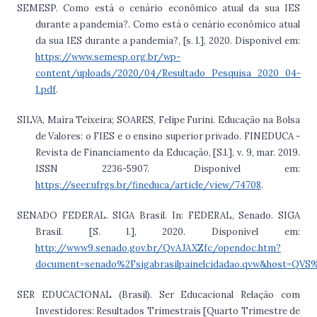
SEMESP. Como está o cenário econômico atual da sua IES
durante a pandemia?. Como está o cenário econômico atual
da sua IES durante a pandemia?, [s. l.], 2020. Disponível em:
https://www.semesp.org.br/wp-
content/uploads/2020/04/Resultado_Pesquisa_2020_04-
1.pdf
.
SILVA, Maíra Teixeira; SOARES, Felipe Furini. Educação na Bolsa
de Valores: o FIES e o ensino superior privado. FINEDUCA -
Revista de Financiamento da Educação, [S.l.], v. 9, mar. 2019.
ISSN 2236-5907. Disponível em:
https://seer.ufrgs.br/fineduca/article/view/74708
.
SENADO FEDERAL. SIGA Brasil. In: FEDERAL, Senado. SIGA
Brasil. [S. l.], 2020. Disponível em:
http://www9.senado.gov.br/QvAJAXZfc/opendoc.htm?
document=senado%2Fsigabrasilpainelcidadao.qvw&host=Q
SER EDUCACIONAL (Brasil). Ser Educacional Relação com
Investidores: Resultados Trimestrais [Quarto Trimestre de