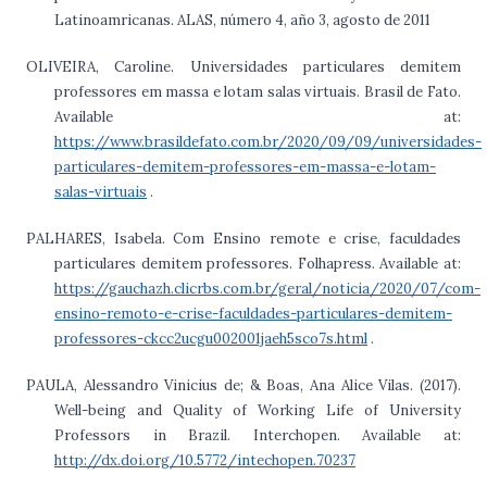
Latinoamricanas. ALAS, número 4, año 3, agosto de 2011
OLIVEIRA, Caroline. Universidades particulares demitem
professores em massa e lotam salas virtuais. Brasil de Fato.
Available at:
https://www.brasildefato.com.br/2020/09/09/universidades-
particulares-demitem-professores-em-massa-e-lotam-
salas-virtuais
.
PALHARES, Isabela. Com Ensino remote e crise, faculdades
particulares demitem professores. Folhapress. Available at:
https://gauchazh.clicrbs.com.br/geral/noticia/2020/07/com-
ensino-remoto-e-crise-faculdades-particulares-demitem-
professores-ckcc2ucgu002001jaeh5sco7s.html
.
PAULA, Alessandro Vinicius de; & Boas, Ana Alice Vilas. (2017).
Well-being and Quality of Working Life of University
Professors in Brazil. Interchopen. Available at:
http://dx.doi.org/10.5772/intechopen.70237