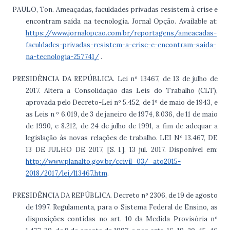
PAULO, Ton. Ameaçadas, faculdades privadas resistem à crise e
encontram saída na tecnologia. Jornal Opção. Available at:
https://www.jornalopcao.com.br/reportagens/ameacadas-
faculdades-privadas-resistem-a-crise-e-encontram-saida-
na-tecnologia-257741/
.
PRESIDÊNCIA DA REPÚBLICA. Lei nº 13467, de 13 de julho de
2017. Altera a Consolidação das Leis do Trabalho (CLT),
aprovada pelo Decreto-Lei nº 5.452, de 1º de maio de 1943, e
as Leis n º 6.019, de 3 de janeiro de 1974, 8.036, de 11 de maio
de 1990, e 8.212, de 24 de julho de 1991, a fim de adequar a
legislação às novas relações de trabalho. LEI Nº 13.467, DE
13 DE JULHO DE 2017, [S. l.], 13 jul. 2017. Disponível em:
http://www.planalto.gov.br/ccivil_03/_ato2015-
2018/2017/lei/l13467.htm
.
PRESIDÊNCIA DA REPÚBLICA. Decreto nº 2306, de 19 de agosto
de 1997. Regulamenta, para o Sistema Federal de Ensino, as
disposições contidas no art. 10 da Medida Provisória nº