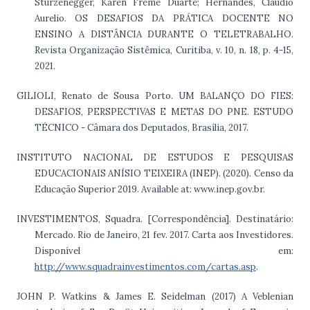
Sturzenegger, Karen Freme Duarte; Hernandes, Cláudio
Aurelio. OS DESAFIOS DA PRÁTICA DOCENTE NO
ENSINO A DISTÂNCIA DURANTE O TELETRABALHO.
Revista Organização Sistêmica, Curitiba, v. 10, n. 18, p. 4-15,
2021.
GILIOLI, Renato de Sousa Porto. UM BALANÇO DO FIES:
DESAFIOS, PERSPECTIVAS E METAS DO PNE. ESTUDO
TÉCNICO - Câmara dos Deputados, Brasília, 2017.
INSTITUTO NACIONAL DE ESTUDOS E PESQUISAS
EDUCACIONAIS ANÍSIO TEIXEIRA (INEP). (2020). Censo da
Educação Superior 2019. Available at: www.inep.gov.br.
INVESTIMENTOS, Squadra. [Correspondência]. Destinatário:
Mercado. Rio de Janeiro, 21 fev. 2017. Carta aos Investidores.
Disponível em:
http://www.squadrainvestimentos.com/cartas.asp
.
JOHN P. Watkins & James E. Seidelman (2017) A Veblenian