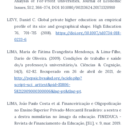
Analysis of For-Profit Universities, Journal of Economic
Issues, 51:2, 366-374, DOI: 10.1080/00213624.2017.1320910
LEVY, Daniel C. Global private higher education: an empirical
profile of its size and geographical shape. High Education
76, 701–715 (2018).
https://doi.org/10.1007/s10734-018-
0233-6
LIMA, Maria de Fátima Evangelista Mendonça, & Lima-Filho,
Dario de Oliveira. (2009). Condições de trabalho e saúde
do/a professor/a universitário/a. Ciências & Cognição,
14(3), 62-82. Recuperado em 26 de abril de 2021, de
http://pepsic.bvsalud.org/scielo.php?
script=sci_arttext&pid=S1806-
58212009000300006&lng=pt&tlng=pt
.
LIMA, João Paulo Costa et al. Financeirização e Oligopolização
no Ensino Superior Privado-Mercantil Brasileiro: a sestra e
a destra numulárias no âmago da educação. FINEDUCA -
Revista de Financiamento da Educação, [S.l.], v. 9, mar. 2019.