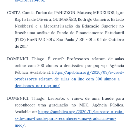
id=219152264002
COSTA, Camila Furlan da; PANIZZON, Mateus; MEDEIROS, Igor
Baptista de Oliveira; GUIMARÃES, Rodrigo Gameiro. Estado
Neoliberal e a Mercantilização da Educação Superior no
Brasil: uma análise do Fundo de Financiamento Estudantil
(FIES) EnANPAD 2017. São Paulo / SP - 01 a 04 de Outubro
de 2017
DOMENICI, Thiago. É cruel": Professores relatam de aulas
online com 300 alunos a demissões por pop-up. Agência
Pública. Available at:
https://apublica.org/2020/09/e-cruel-
professores-relatam-de-aulas-on-line-com-300-alunos-a-
demissoes-por-pop-up/
.
DOMENICI, Thiago. Laureate: o raio-x de uma fraude para
reconhecer uma graduação no MEC. Agência Pública.
Available at:
https://apublica.org/2020/11/laureate-o-raio-
x-de-uma-fraude-para-reconhecer-uma-graduacao-no-
mec/
.