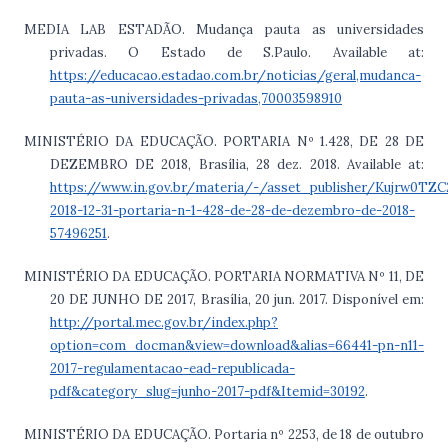
MEDIA LAB ESTADÃO. Mudança pauta as universidades
privadas. O Estado de S.Paulo. Available at:
https://educacao.estadao.com.br/noticias/geral,mudanca-
pauta-as-universidades-privadas,70003598910
MINISTÉRIO DA EDUCAÇÃO. PORTARIA Nº 1.428, DE 28 DE
DEZEMBRO DE 2018, Brasília, 28 dez. 2018. Available at:
https://www.in.gov.br/materia/-/asset_publisher/Kujrw0T
2018-12-31-portaria-n-1-428-de-28-de-dezembro-de-2018-
57496251
.
MINISTÉRIO DA EDUCAÇÃO. PORTARIA NORMATIVA Nº 11, DE
20 DE JUNHO DE 2017, Brasília, 20 jun. 2017. Disponível em:
http://portal.mec.gov.br/index.php?
option=com_docman&view=download&alias=66441-pn-n11-
2017-regulamentacao-ead-republicada-
pdf&category_slug=junho-2017-pdf&Itemid=30192
.
MINISTÉRIO DA EDUCAÇÃO. Portaria nº 2253, de 18 de outubro