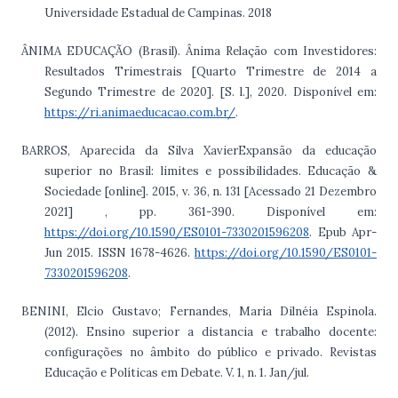
Universidade Estadual de Campinas. 2018
ÂNIMA EDUCAÇÃO (Brasil). Ânima Relação com Investidores:
Resultados Trimestrais [Quarto Trimestre de 2014 a
Segundo Trimestre de 2020]. [S. l.], 2020. Disponível em:
https://ri.animaeducacao.com.br/
.
BARROS, Aparecida da Silva XavierExpansão da educação
superior no Brasil: limites e possibilidades. Educação &
Sociedade [online]. 2015, v. 36, n. 131 [Acessado 21 Dezembro
2021] , pp. 361-390. Disponível em:
https://doi.org/10.1590/ES0101-7330201596208
. Epub Apr-
Jun 2015. ISSN 1678-4626.
https://doi.org/10.1590/ES0101-
7330201596208
.
BENINI, Elcio Gustavo; Fernandes, Maria Dilnéia Espinola.
(2012). Ensino superior a distancia e trabalho docente:
configurações no âmbito do público e privado. Revistas
Educação e Políticas em Debate. V. 1, n. 1. Jan/jul.