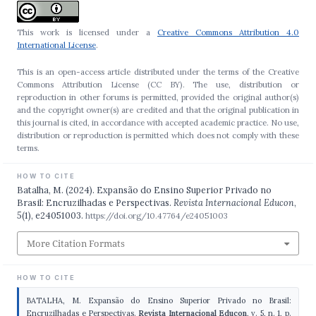
This work is licensed under a
Creative Commons Attribution 4.0
International License
.
This is an open-access article distributed under the terms of the Creative
Commons Attribution License (CC BY). The use, distribution or
reproduction in other forums is permitted, provided the original author(s)
and the copyright owner(s) are credited and that the original publication in
this journal is cited, in accordance with accepted academic practice. No use,
distribution or reproduction is permitted which does not comply with these
terms.
HOW TO CITE
Batalha, M. (2024). Expansão do Ensino Superior Privado no
Brasil: Encruzilhadas e Perspectivas.
Revista Internacional Educon
,
5
(1), e24051003.
https://doi.org/10.47764/e24051003
More Citation Formats
HOW TO CITE
BATALHA, M. Expansão do Ensino Superior Privado no Brasil:
Encruzilhadas e Perspectivas.
Revista Internacional Educon
, v. 5, n. 1, p.