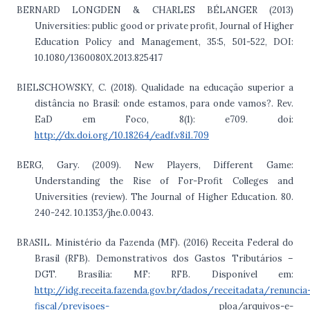
BERNARD LONGDEN & CHARLES BÉLANGER (2013)
Universities: public good or private profit, Journal of Higher
Education Policy and Management, 35:5, 501-522, DOI:
10.1080/1360080X.2013.825417
BIELSCHOWSKY, C. (2018). Qualidade na educação superior a
distância no Brasil: onde estamos, para onde vamos?. Rev.
EaD em Foco, 8(1): e709. doi:
http://dx.doi.org/10.18264/eadf.v8i1.709
BERG, Gary. (2009). New Players, Different Game:
Understanding the Rise of For-Profit Colleges and
Universities (review). The Journal of Higher Education. 80.
240-242. 10.1353/jhe.0.0043.
BRASIL. Ministério da Fazenda (MF). (2016) Receita Federal do
Brasil (RFB). Demonstrativos dos Gastos Tributários –
DGT. Brasília: MF: RFB. Disponível em:
http://idg.receita.fazenda.gov.br/dados/receitadata/renuncia
fiscal/previsoes-
ploa/arquivos-e-