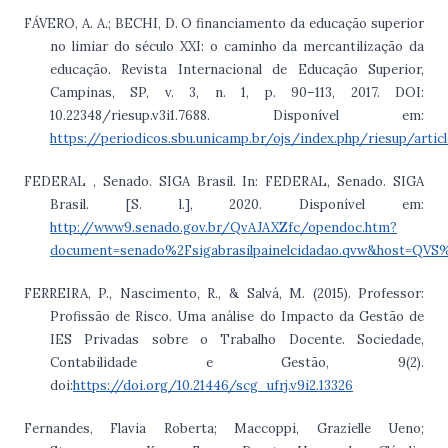
FÁVERO, A. A.; BECHI, D. O financiamento da educação superior
no limiar do século XXI: o caminho da mercantilização da
educação. Revista Internacional de Educação Superior,
Campinas, SP, v. 3, n. 1, p. 90–113, 2017. DOI:
10.22348/riesup.v3i1.7688. Disponível em:
https://periodicos.sbu.unicamp.br/ojs/index.php/riesup/arti
FEDERAL , Senado. SIGA Brasil. In: FEDERAL, Senado. SIGA
Brasil. [S. l.], 2020. Disponível em:
http://www9.senado.gov.br/QvAJAXZfc/opendoc.htm?
document=senado%2Fsigabrasilpainelcidadao.qvw&host=Q
FERREIRA, P., Nascimento, R., & Salvá, M. (2015). Professor:
Profissão de Risco. Uma análise do Impacto da Gestão de
IES Privadas sobre o Trabalho Docente. Sociedade,
Contabilidade e Gestão, 9(2).
doi:
https://doi.org/10.21446/scg_ufrj.v9i2.13326
Fernandes, Flavia Roberta; Maccoppi, Grazielle Ueno;