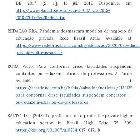
DE 2017, [S. l.], 13 jul. 2017. Disponível em:
http://www.planalto.gov.br/ccivil_03/_ato2015-
2018/2017/lei/l13467.htm
.
REDAÇÃO RBA. Pandemia desmascara modelos de negócio da
educação privada. Rede Brasil Atual. Available at:
https://www.redebrasilatual.com.br/educacao/2020/08/educa
privada-volta-as-aulas/
.
ROSA, Victo. Para contornar crise, faculdades suspendem
contratos ou reduzem salários de professores. A Tarde.
Available at:
https://atarde.uol.com.br/bahia/salvador/noticias/2132135-
para-contornar-crise-faculdades-suspendem-contratos-
ou-reduzem-salarios-de-professores
.
SALTO, D. J. (2018) To profit or not to profit: the private higher
education sector in Brazil. High Educ. 75: 809.
https://doi.org/10.1007/s10734-017-
0171-8