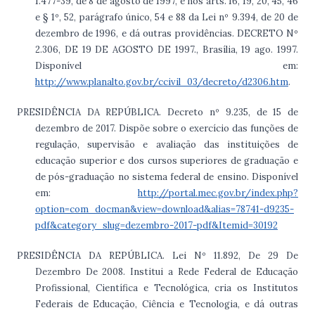
1.477-39, de 8 de agosto de 1997, e nos arts. 16, 19, 20, 45, 46
e § 1º, 52, parágrafo único, 54 e 88 da Lei nº 9.394, de 20 de
dezembro de 1996, e dá outras providências. DECRETO Nº
2.306, DE 19 DE AGOSTO DE 1997., Brasília, 19 ago. 1997.
Disponível em:
http://www.planalto.gov.br/ccivil_03/decreto/d2306.htm
.
PRESIDÊNCIA DA REPÚBLICA. Decreto nº 9.235, de 15 de
dezembro de 2017. Dispõe sobre o exercício das funções de
regulação, supervisão e avaliação das instituições de
educação superior e dos cursos superiores de graduação e
de pós-graduação no sistema federal de ensino. Disponível
em:
http://portal.mec.gov.br/index.php?
option=com_docman&view=download&alias=78741-d9235-
pdf&category_slug=dezembro-2017-pdf&Itemid=30192
PRESIDÊNCIA DA REPÚBLICA. Lei Nº 11.892, De 29 De
Dezembro De 2008. Institui a Rede Federal de Educação
Profissional, Científica e Tecnológica, cria os Institutos
Federais de Educação, Ciência e Tecnologia, e dá outras