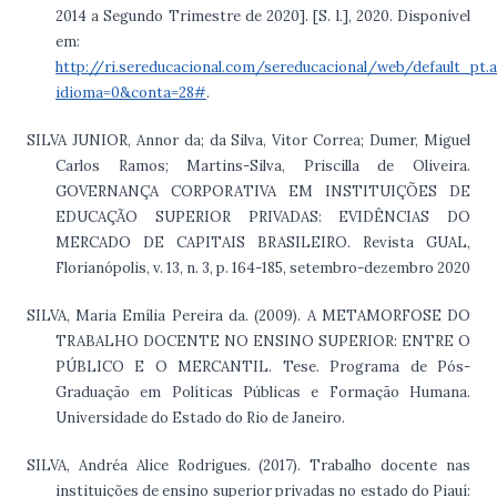
2014 a Segundo Trimestre de 2020]. [S. l.], 2020. Disponível
em:
http://ri.sereducacional.com/sereducacional/web/default_pt.
idioma=0&conta=28#
.
SILVA JUNIOR, Annor da; da Silva, Vitor Correa; Dumer, Miguel
Carlos Ramos; Martins-Silva, Priscilla de Oliveira.
GOVERNANÇA CORPORATIVA EM INSTITUIÇÕES DE
EDUCAÇÃO SUPERIOR PRIVADAS: EVIDÊNCIAS DO
MERCADO DE CAPITAIS BRASILEIRO. Revista GUAL,
Florianópolis, v. 13, n. 3, p. 164-185, setembro-dezembro 2020
SILVA, Maria Emília Pereira da. (2009). A METAMORFOSE DO
TRABALHO DOCENTE NO ENSINO SUPERIOR: ENTRE O
PÚBLICO E O MERCANTIL. Tese. Programa de Pós-
Graduação em Políticas Públicas e Formação Humana.
Universidade do Estado do Rio de Janeiro.
SILVA, Andréa Alice Rodrigues. (2017). Trabalho docente nas
instituições de ensino superior privadas no estado do Piauí: