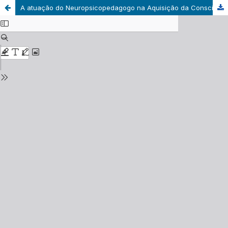
A atuação do Neuropsicopedagogo na Aquisição da Consciência Fonológica: um Estudo de Caso com o Teste Idea (2020)