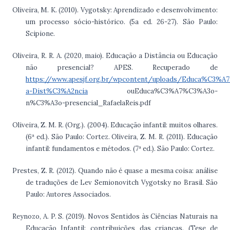
Oliveira, M. K. (2010). Vygotsky: Aprendizado e desenvolvimento:
um processo sócio-histórico. (5a ed. 26-27). São Paulo:
Scipione.
Oliveira, R. R. A. (2020, maio). Educação a Distância ou Educação
não presencial? APES. Recuperado de
https://www.apesjf.org.br/wpcontent/uploads/Educa%C3%
a-Dist%C3%A2ncia
ouEduca%C3%A7%C3%A3o-
n%C3%A3o-presencial_RafaelaReis.pdf
Oliveira, Z. M. R. (Org.). (2004). Educação infantil: muitos olhares.
(6ª ed.). São Paulo: Cortez. Oliveira, Z. M. R. (2011). Educação
infantil: fundamentos e métodos. (7ª ed.). São Paulo: Cortez.
Prestes, Z. R. (2012). Quando não é quase a mesma coisa: análise
de traduções de Lev Semionovitch Vygotsky no Brasil. São
Paulo: Autores Associados.
Reynozo, A. P. S. (2019). Novos Sentidos às Ciências Naturais na
Educação Infantil: contribuições das crianças. (Tese de