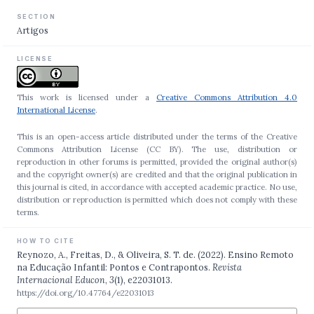
SECTION
Artigos
LICENSE
This work is licensed under a
Creative Commons Attribution 4.0
International License
.
This is an open-access article distributed under the terms of the Creative
Commons Attribution License (CC BY). The use, distribution or
reproduction in other forums is permitted, provided the original author(s)
and the copyright owner(s) are credited and that the original publication in
this journal is cited, in accordance with accepted academic practice. No use,
distribution or reproduction is permitted which does not comply with these
terms.
HOW TO CITE
Reynozo, A., Freitas, D., & Oliveira, S. T. de. (2022). Ensino Remoto
na Educação Infantil: Pontos e Contrapontos.
Revista
Internacional Educon
,
3
(1), e22031013.
https://doi.org/10.47764/e22031013