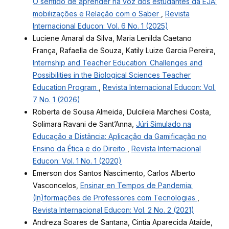
O sentido de aprender na voz dos estudantes da EJA:
mobilizações e Relação com o Saber
,
Revista
Internacional Educon: Vol. 6 No. 1 (2025)
Luciene Amaral da Silva, Maria Lenilda Caetano
França, Rafaella de Souza, Katily Luize Garcia Pereira,
Internship and Teacher Education: Challenges and
Possibilities in the Biological Sciences Teacher
Education Program
,
Revista Internacional Educon: Vol.
7 No. 1 (2026)
Roberta de Sousa Almeida, Dulcileia Marchesi Costa,
Solimara Ravani de Sant’Anna,
Júri Simulado na
Educação a Distância: Aplicação da Gamificação no
Ensino da Ética e do Direito
,
Revista Internacional
Educon: Vol. 1 No. 1 (2020)
Emerson dos Santos Nascimento, Carlos Alberto
Vasconcelos,
Ensinar en Tempos de Pandemia:
(In)formações de Professores com Tecnologias
,
Revista Internacional Educon: Vol. 2 No. 2 (2021)
Andreza Soares de Santana, Cintia Aparecida Ataíde,