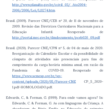
http://www.planalto.gov.br/ccivil_03/_Ato2004-
2006/2006/Lei/L11274.htm
.
Brasil. (2009). Parecer CNE/CEB nº 20, de 11 de novembro de
2009. Revisão das Diretrizes Curriculares Nacionais para a
Educação Infantil. Recuperado de
http://portal.mec.gov.br/dmdocuments/pceb020_09.pdf
Brasil. (2020). Parecer CNE/CPN nº 5, de 04 de maio de 2020.
Reorganização do Calendário Escolar e da possibilidade de
cômputo de atividades não presenciais para fins de
cumprimento da carga horária mínima anual, em razão da
Pandemia da COVID-19. Recuperado de
https://www.semesp.org.br/wp-
content/uploads/2020/05/Parecer-CNE
CP_5_2020-
1.pdf-HOMOLOGADO.pdf.
Edwards, C., & Forman, G. (1999). Para onde vamos agora? In:
Edwards, C. & Forman, G. As cem linguagens da Criança. A
abordagem de Régia Emilia na Educação da primeira