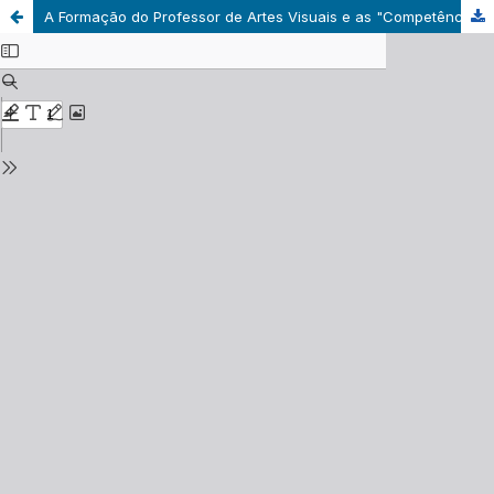
A Formação do Professor de Artes Visuais e as "Competências" Legais