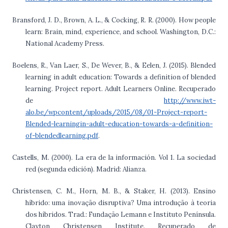
Bransford, J. D., Brown, A. L., & Cocking, R. R. (2000). How people
learn: Brain, mind, experience, and school. Washington, D.C.:
National Academy Press.
Boelens, R., Van Laer, S., De Wever, B., & Eelen, J. (2015). Blended
learning in adult education: Towards a definition of blended
learning. Project report. Adult Learners Online. Recuperado
de
http://www.iwt-
alo.be/wpcontent/uploads/2015/08/01-Project-report-
Blended-learningin-adult-education-towards-a-definition-
of-blendedlearning.pdf
.
Castells, M. (2000). La era de la información. Vol 1. La sociedad
red (segunda edición). Madrid: Alianza.
Christensen, C. M., Horn, M. B., & Staker, H. (2013). Ensino
híbrido: uma inovação disruptiva? Uma introdução à teoria
dos híbridos. Trad.: Fundação Lemann e Instituto Península.
Clayton Christensen Institute. Recuperado de