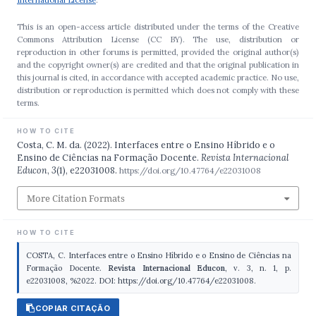
This is an open-access article distributed under the terms of the Creative
Commons Attribution License (CC BY). The use, distribution or
reproduction in other forums is permitted, provided the original author(s)
and the copyright owner(s) are credited and that the original publication in
this journal is cited, in accordance with accepted academic practice. No use,
distribution or reproduction is permitted which does not comply with these
terms.
HOW TO CITE
Costa, C. M. da. (2022). Interfaces entre o Ensino Híbrido e o
Ensino de Ciências na Formação Docente.
Revista Internacional
Educon
,
3
(1), e22031008.
https://doi.org/10.47764/e22031008
More Citation Formats
HOW TO CITE
COSTA, C. Interfaces entre o Ensino Híbrido e o Ensino de Ciências na
Formação Docente.
Revista Internacional Educon
, v. 3, n. 1, p.
e22031008, %2022. DOI: https://doi.org/10.47764/e22031008.
COPIAR CITAÇÃO