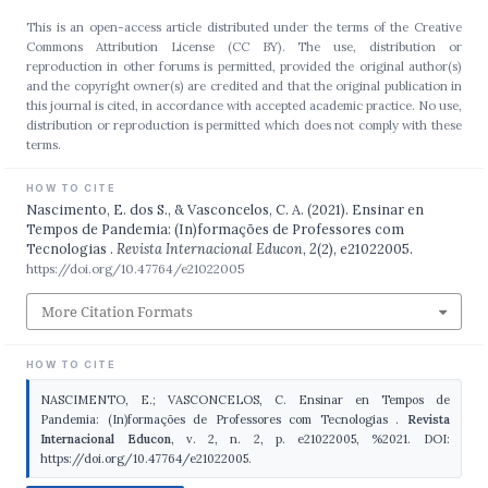
This is an open-access article distributed under the terms of the Creative
Commons Attribution License (CC BY). The use, distribution or
reproduction in other forums is permitted, provided the original author(s)
and the copyright owner(s) are credited and that the original publication in
this journal is cited, in accordance with accepted academic practice. No use,
distribution or reproduction is permitted which does not comply with these
terms.
HOW TO CITE
Nascimento, E. dos S., & Vasconcelos, C. A. (2021). Ensinar en
Tempos de Pandemia: (In)formações de Professores com
Tecnologias .
Revista Internacional Educon
,
2
(2), e21022005.
https://doi.org/10.47764/e21022005
More Citation Formats
HOW TO CITE
NASCIMENTO, E.; VASCONCELOS, C. Ensinar en Tempos de
Pandemia: (In)formações de Professores com Tecnologias .
Revista
Internacional Educon
, v. 2, n. 2, p. e21022005, %2021. DOI:
https://doi.org/10.47764/e21022005.