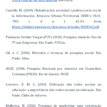
troca-relacao-as-mercadorias
marx.htm.
Castells, M. (2000). Globalización, sociedad y política en la era de
la Información. Bitácora Urbano-Territorial, ISSN-e 0124-
7913, v. 4, n. 1, 42-53, from
https://dialnet.unirioja.es/descarga/articulo/4008342.pdf
.
Fundação Getulio Vargas (FGV) (2020). Pesquisa Anual do Uso de
TI nas Empresas. São Paulo: FGVcia.
Gil, A. C. (2010). Métodos e técnicas de pesquisa social. São
Paulo: Atlas.
IBGE. (2018). Pesquisa Nacional por Amostra em Domicílios
Contínua (PNAD). Rio de Janeiro: IBGE.
Lorenzo, E. M. A. (2013). Utilização das redes sociais na
educação: a importância das redes sociais na educação. São
Paulo: Clube de Autores.
Malhotra, N. (2016). Pesquisa de marketing: uma orientação