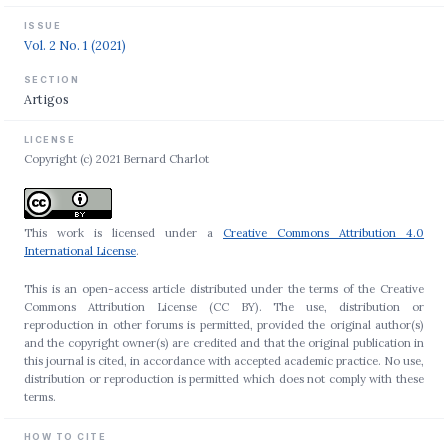
ISSUE
Vol. 2 No. 1 (2021)
SECTION
Artigos
LICENSE
Copyright (c) 2021 Bernard Charlot
This work is licensed under a
Creative Commons Attribution 4.0
International License
.
This is an open-access article distributed under the terms of the Creative
Commons Attribution License (CC BY). The use, distribution or
reproduction in other forums is permitted, provided the original author(s)
and the copyright owner(s) are credited and that the original publication in
this journal is cited, in accordance with accepted academic practice. No use,
distribution or reproduction is permitted which does not comply with these
terms.
HOW TO CITE