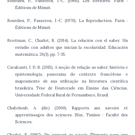
Bourdieu, P., Passeron, J.-C. (1966). Les Héritiers. Paris :
Éditions de Minuit.
Bourdieu, P., Passeron, J.-C. (1970). La Reproduction. Paris :
Éditions de Minuit.
Broitman, C., Charlot, B. (2014). La relación con el saber. Un
estudio con adultos que inician la escolaridad. Educación
matemática, 26(3), pp. 7-35.
Cavalcanti, J. D. B. (2015). A noção de relação ao saber: história e
epistemologia, panorama do contexto francófono e
mapeamento de sua utilização na literatura científica
brasileira. Tese de Doutorado em Ensino das Ciências,
Universidade Federal Rural de Pernambuco, Brasil.
Chabchoub, A. (dir.) (2000). Rapports aux savoirs et
apprentissages des sciences. Sfax, Tunisie : Faculté des
Sciences.
Charlot, B. (1997). Du rapport au savoir. Éléments pour une