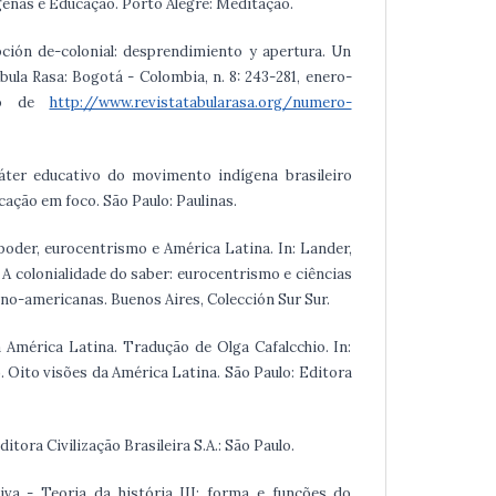
ígenas e Educação. Porto Alegre: Meditação.
pción de-colonial: desprendimiento y apertura. Un
bula Rasa: Bogotá - Colombia, n. 8: 243-281, enero-
ado de
http://www.revistatabularasa.org/numero-
ráter educativo do movimento indígena brasileiro
cação em foco. São Paulo: Paulinas.
 poder, eurocentrismo e América Latina. In: Lander,
42. A colonialidade do saber: eurocentrismo e ciências
ino-americanas. Buenos Aires, Colección Sur Sur.
 América Latina. Tradução de Olga Cafalcchio. In:
). Oito visões da América Latina. São Paulo: Editora
Editora Civilização Brasileira S.A.: São Paulo.
viva - Teoria da história III: forma e funções do