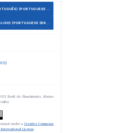
UGUÊS) (PORTUGUESE (BRAZIL))
ISH) (PORTUGUESE (BRAZIL))
2021)
2021 Sueli do Nascimento, Alonso
rvalho
icensed under a
Creative Commons
 International License
.