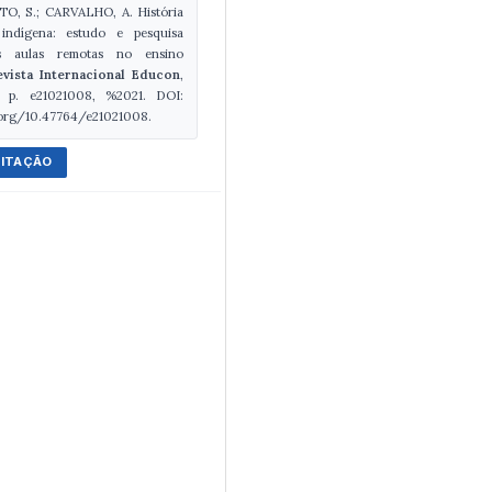
, S.; CARVALHO, A. História
indígena: estudo e pesquisa
s aulas remotas no ensino
evista Internacional Educon
,
, p. e21021008, %2021. DOI:
.org/10.47764/e21021008.
CITAÇÃO