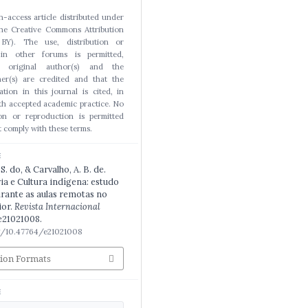
n-access article distributed under
the Creative Commons Attribution
BY). The use, distribution or
 in other forums is permitted,
e original author(s) and the
er(s) are credited and that the
cation in this journal is cited, in
h accepted academic practice. No
ion or reproduction is permitted
 comply with these terms.
E
. do, & Carvalho, A. B. de.
ria e Cultura indígena: estudo
urante as aulas remotas no
ior.
Revista Internacional
 e21021008.
rg/10.47764/e21021008
tion Formats
E