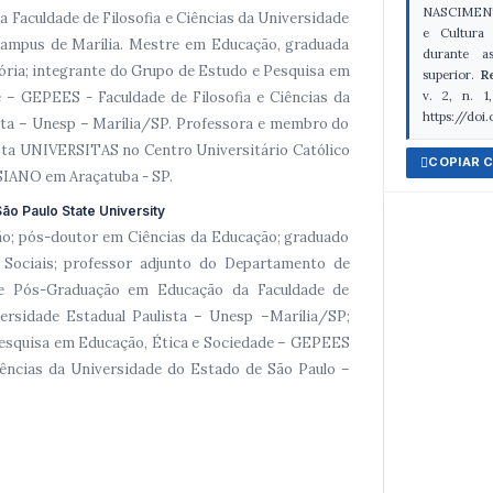
NASCIMENTO
Faculdade de Filosofia e Ciências da Universidade
e Cultura 
 Campus de Marília. Mestre em Educação, graduada
durante a
ória; integrante do Grupo de Estudo e Pesquisa em
superior.
R
v. 2, n. 1
 – GEPEES - Faculdade de Filosofia e Ciências da
https://doi
sta – Unesp – Marília/SP. Professora e membro do
sta UNIVERSITAS no Centro Universitário Católico
COPIAR 
SIANO em Araçatuba - SP.
ão Paulo State University
o; pós-doutor em Ciências da Educação; graduado
 Sociais; professor adjunto do Departamento de
e Pós-Graduação em Educação da Faculdade de
versidade Estadual Paulista – Unesp –Marília/SP;
Pesquisa em Educação, Ética e Sociedade – GEPEES
Ciências da Universidade do Estado de São Paulo –