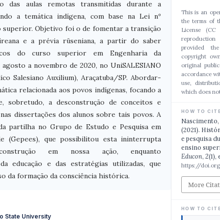
o das aulas remotas transmitidas durante a
This is an ope
ando a temática indígena, com base na Lei nº
the terms of 
o superior. Objetivo foi o de fomentar a transição
License (CC 
reproduction
ireana e a prévia rüseniana, a partir do saber
provided th
icos do curso superior em Engenharia da
copyright own
e agosto a novembro de 2020, no UniSALESIANO
original publi
accordance wit
ico Salesiano Auxilium), Araçatuba/SP. Abordar-
use, distribut
ática relacionada aos povos indígenas, focando a
which does not
s e, sobretudo, a desconstrução de conceitos e
HOW TO CIT
nas dissertações dos alunos sobre tais povos. A
Nascimento, S
 da partilha no Grupo de Estudo e Pesquisa em
(2021). Histó
e (Gepees), que possibilitou esta ininterrupta
e pesquisa d
ensino super
ção-construção em nossa ação, enquanto
Educon
,
2
(1),
da educação e das estratégias utilizadas, que
https://doi.o
o da formação da consciência histórica.
More Cita
HOW TO CIT
o State University