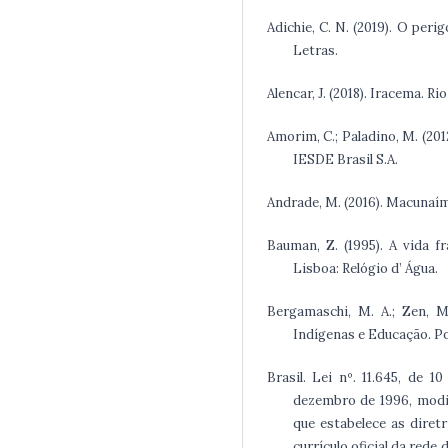
Adichie, C. N. (2019). O per
Letras.
Alencar, J. (2018). Iracema. Ri
Amorim, C.; Paladino, M. (2012
IESDE Brasil S.A.
Andrade, M. (2016). Macunaím
Bauman, Z. (1995). A vida 
Lisboa: Relógio d’ Água.
Bergamaschi, M. A.; Zen, M. 
Indígenas e Educação. Po
Brasil. Lei nº. 11.645, de 
dezembro de 1996, modif
que estabelece as diretr
currículo oficial da rede