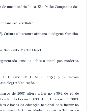
igo de uma história única. São Paulo: Companhia das
o de Janeiro: BestBolso.
). Cultura e literatura africana e indígena. Curitiba:
a. São Paulo: Martin Claret.
fragmentada: ensaios sobre a moral pós-moderna.
I. H.; Xavier, M. L. M. F. (Orgs.). (2012). Povos
rto Alegre: Meditação.
10 março de 2008. Altera a Lei no 9.394, de 20 de
icada pela Lei no 10.639, de 9 de janeiro de 2003,
izes e bases da educação nacional, para incluir no
 de ensino a obrigatoriedade da temática “História e