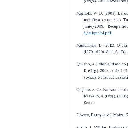
(Orgs.). 2012. Povos Ind
Mignolo, W. D. (2008). La o
manifiesto y un caso. Ta
junio/2008. Recuper
8/mignolo1.pdf
.
Munduruku, D. (2012). O ca
(1970-1990). Coleção Edu
Quijano, A. Colonialidade do
E. (Org.). 2005. p. 118-1
sociais. Perspectivas lat
Quijano, A. Os Fantasmas da
NOVAES, A. (Org.). (2006
Senac,
Ribeiro, Darcy (s. d.). Maíra. 
Rüsen, J. (2010a). História 