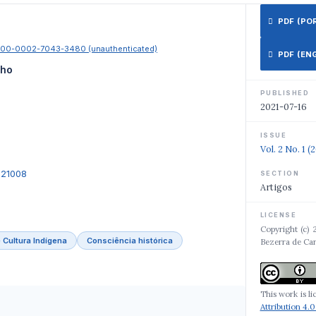
PDF (PORT
0000-0002-7043-3480 (unauthenticated)
PDF (ENGL
lho
PUBLISHED
2021-07-16
ISSUE
Vol. 2 No. 1 (
021008
SECTION
Artigos
LICENSE
Copyright (c) 
e Cultura Indígena
Consciência histórica
Bezerra de Ca
This work is l
Attribution 4.0