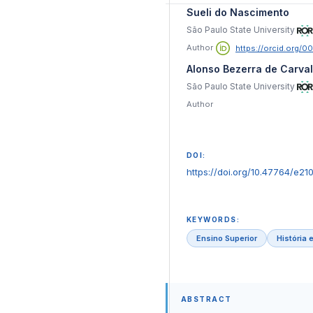
Sueli do Nascimento
São Paulo State University
Author
https://orcid.org/
Alonso Bezerra de Carva
São Paulo State University
Author
DOI:
https://doi.org/10.47764/e21
KEYWORDS:
Ensino Superior
História 
ABSTRACT