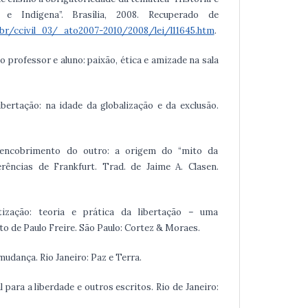
ra e Indígena”. Brasília, 2008. Recuperado de
.br/ccivil_03/_ato2007-2010/2008/lei/l11645.htm
.
ção professor e aluno: paixão, ética e amizade na sala
Libertação: na idade da globalização e da exclusão.
O encobrimento do outro: a origem do “mito da
rências de Frankfurt. Trad. de Jaime A. Clasen.
ntização: teoria e prática da libertação – uma
 de Paulo Freire. São Paulo: Cortez & Moraes.
 mudança. Rio Janeiro: Paz e Terra.
ral para a liberdade e outros escritos. Rio de Janeiro: