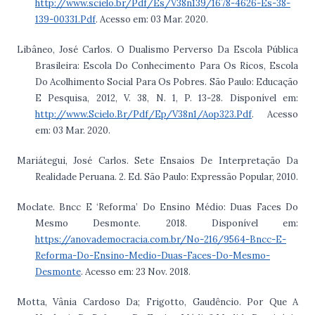
http://www.scielo.br/Pdf/Es/V38n139/1678-4626-Es-38-
139-00331.Pdf
. Acesso em: 03 Mar. 2020.
Libâneo, José Carlos. O Dualismo Perverso Da Escola Pública
Brasileira: Escola Do Conhecimento Para Os Ricos, Escola
Do Acolhimento Social Para Os Pobres. São Paulo: Educação
E Pesquisa, 2012, V. 38, N. 1, P. 13-28. Disponível em:
http://www.Scielo.Br/Pdf/Ep/V38n1/Aop323.Pdf
. Acesso
em: 03 Mar. 2020.
Mariátegui, José Carlos. Sete Ensaios De Interpretação Da
Realidade Peruana. 2. Ed. São Paulo: Expressão Popular, 2010.
Moclate. Bncc E ‘Reforma’ Do Ensino Médio: Duas Faces Do
Mesmo Desmonte. 2018. Disponível em:
https://anovademocracia.com.br/No-216/9564-Bncc-E-
Reforma-Do-Ensino-Medio-Duas-Faces-Do-Mesmo-
Desmonte
. Acesso em: 23 Nov. 2018.
Motta, Vânia Cardoso Da; Frigotto, Gaudêncio. Por Que A