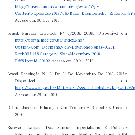
http://basenacionalcomum.mec.gov.br/Wp-
Content/Uploads/2018/06/Bncc_Ensinomedio_Embaixa_Site
Acesso em: 06 Dez. 2018.
Brasil. Parecer Cne/Ceb Nº 3/2018. 2018b. Disponível em:
http://portal.mec.gov.br/Index.Php?
Option=Com_Docman&View=Download&Alias=102311-
Pceb003-18&Category_Slug=Novembro-2018-
Pdf&Itemid=30192
. Acesso em: 29 Jul. 2019.
Brasil. Resolução Nº 3, De 21 De Novembro De 2018. 2018c.
Disponível em:
http://www.in.gov.br/Materia/-/Asset_Publisher/Kujrw0tzc
Acesso em: 29 Jul. 2019.
Delors, Jacques. Educação: Um Tesouro A Descobrir. Unesco,
2010.
Estevão, Larissa Dos Santos. Imperialismo E Políticas
Educacionais Para O Ensino Médio No Brasil. 2019.