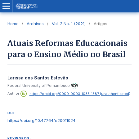
Home
/
Archives
/
Vol. 2 No. 1 (2021)
/
Artigos
Atuais Reformas Educacionais
para o Ensino Médio no Brasil
Larissa dos Santos Estevão
Federal University of Pernambuco
Author
https://orcid.org/0000-0003-1035-1587 (unauthenticated)
DOI:
https://doi.org/10.47764/e20011024
KEYWORDS: