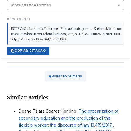
More Citation Formats
HOW TO CITE
ESTEVÃO, L. Atuais Reformas Educacionais para o Ensino Médio no
Brasil.
Revista Internacional Educon
, v. 2, n. 1, p. e20011024, %2021. DOI:
https://doi.org/10.47764/e20011024.
COPIAR CITAÇÃO
Voltar ao Sumário
Similar Articles
Deane Taiara Soares Honório,
The precarization of
secondary education and the production of the
flexible worker: the discourse of law 13.415/2017
,