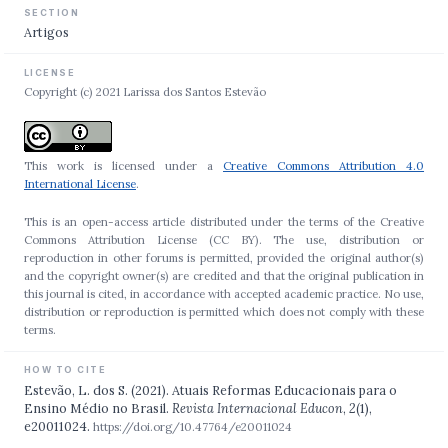
SECTION
Artigos
LICENSE
Copyright (c) 2021 Larissa dos Santos Estevão
This work is licensed under a
Creative Commons Attribution 4.0
International License
.
This is an open-access article distributed under the terms of the Creative
Commons Attribution License (CC BY). The use, distribution or
reproduction in other forums is permitted, provided the original author(s)
and the copyright owner(s) are credited and that the original publication in
this journal is cited, in accordance with accepted academic practice. No use,
distribution or reproduction is permitted which does not comply with these
terms.
HOW TO CITE
Estevão, L. dos S. (2021). Atuais Reformas Educacionais para o
Ensino Médio no Brasil.
Revista Internacional Educon
,
2
(1),
e20011024.
https://doi.org/10.47764/e20011024