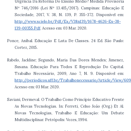
Urgência Da Reforma Do Ensino Médio? Medida Provisória
Nº 746/2016 (Lei Nº 13.415/2017). Campinas: Educação E
Sociedade, 2017, V. 38, N. 139, P. 355-372. Disponível em:
http://www.scielo.br/Pdf/Es/V38n139/1678-4626-Es-38-
139-00355.Pdf
. Acesso em: 03 Mar. 2020.
Ponce, Aníbal. Educação E Luta De Classes. 24 Ed. São Paulo:
Cortez, 2015.
Rabelo, Jackline; Segundo, Maria Das Dores Mendes; Jimenez,
Susana. Educação Para Todos E Reprodução Do Capital.
Trabalho Necessário, 2009, Ano 7, N. 9. Disponível em:
http://periodicos.uff.br/Trabalhonecessario/Article/View/60
Acesso em: 03 Mar. 2020.
Saviani, Dermeval. O Trabalho Como Princípio Educativo Frente
As Novas Tecnologias. In: Ferreti, Celso João (Org.) Et Al.
Novas Tecnologias, Trabalho E Educação: Um Debate
Multidisciplinar. Petrópolis: Vozes, 1994.