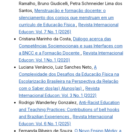
Ramalho, Bruno Giudicelli, Petra Schnneider Lima dos
Santos,
Menstruação e formação docente: o
silenciamento dos corpos que menstruam em um
currículo de Educação Física
,
Revista Internacional
Educon: Vol. 7 No. 1 (2026)
Cristiana Marinho da Costa,
Diálogo acerca das
Competências Sociemocionais e suas Interfaces com
a BNCC e a Formação Docente
,
Revista Internacional
Educon: Vol. 1 No. 1 (2020)
Luciana Venâncio, Luiz Sanches Neto,
A
Complexidade dos Desafios da Educação Física na
Escolarização Brasileira na Perspectiva da Relação
com o Saber dos(as) Alunos(as)
,
Revista
Internacional Educon: Vol. 3 No. 1 (2022)
Rodrigo Wanderley Gonzalez,
Anti-Racist Education
and Teaching Practices: Contributions of bell hooks
and Brazilian Experiences
,
Revista Internacional
Educon: Vol. 6 No. 1 (2025)
Fernanda Ribeiro de Souza,
O Novo Ensino Médio: a