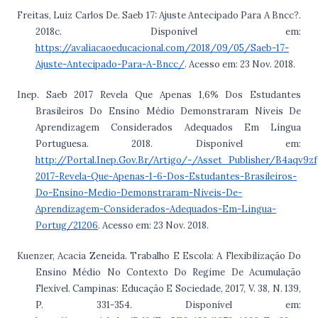
Freitas, Luiz Carlos De. Saeb 17: Ajuste Antecipado Para A Bncc?.
2018c. Disponível em:
https://avaliacaoeducacional.com/2018/09/05/Saeb-17-
Ajuste-Antecipado-Para-A-Bncc/
. Acesso em: 23 Nov. 2018.
Inep. Saeb 2017 Revela Que Apenas 1,6% Dos Estudantes
Brasileiros Do Ensino Médio Demonstraram Níveis De
Aprendizagem Considerados Adequados Em Língua
Portuguesa. 2018. Disponível em:
http://Portal.Inep.Gov.Br/Artigo/-/Asset_Publisher/B4aqv9
2017-Revela-Que-Apenas-1-6-Dos-Estudantes-Brasileiros-
Do-Ensino-Medio-Demonstraram-Niveis-De-
Aprendizagem-Considerados-Adequados-Em-Lingua-
Portug/21206
. Acesso em: 23 Nov. 2018.
Kuenzer, Acacia Zeneida. Trabalho E Escola: A Flexibilização Do
Ensino Médio No Contexto Do Regime De Acumulação
Flexível. Campinas: Educação E Sociedade, 2017, V. 38, N. 139,
P. 331-354. Disponível em: