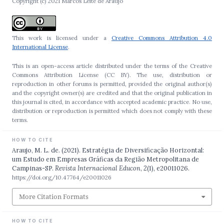
Copyright (c) 2021 Marcos Leite de Araujo
This work is licensed under a
Creative Commons Attribution 4.0
International License
.
This is an open-access article distributed under the terms of the Creative
Commons Attribution License (CC BY). The use, distribution or
reproduction in other forums is permitted, provided the original author(s)
and the copyright owner(s) are credited and that the original publication in
this journal is cited, in accordance with accepted academic practice. No use,
distribution or reproduction is permitted which does not comply with these
terms.
HOW TO CITE
Araujo, M. L. de. (2021). Estratégia de Diversificação Horizontal:
um Estudo em Empresas Gráficas da Região Metropolitana de
Campinas-SP.
Revista Internacional Educon
,
2
(1), e20011026.
https://doi.org/10.47764/e20011026
More Citation Formats
HOW TO CITE