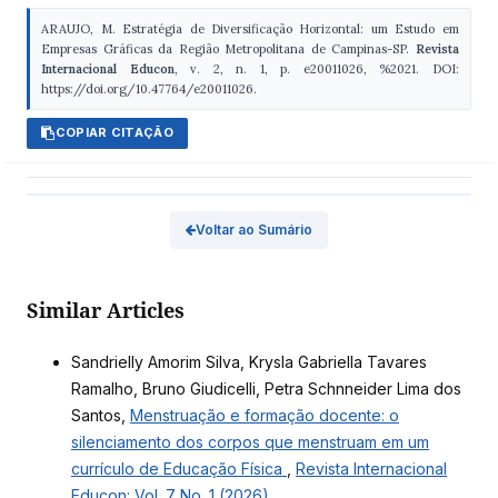
ARAUJO, M. Estratégia de Diversificação Horizontal: um Estudo em
Empresas Gráficas da Região Metropolitana de Campinas-SP.
Revista
Internacional Educon
, v. 2, n. 1, p. e20011026, %2021. DOI:
https://doi.org/10.47764/e20011026.
COPIAR CITAÇÃO
Voltar ao Sumário
Similar Articles
Sandrielly Amorim Silva, Krysla Gabriella Tavares
Ramalho, Bruno Giudicelli, Petra Schnneider Lima dos
Santos,
Menstruação e formação docente: o
silenciamento dos corpos que menstruam em um
currículo de Educação Física
,
Revista Internacional
Educon: Vol. 7 No. 1 (2026)