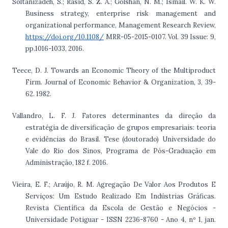
Soltanizadeh, S.; Rasid, S. Z. A.; Golshan, N. M.; Ismail. W. K. W.
Business strategy, enterprise risk management and
organizational performance, Management Research Review,
https://doi.org/10.1108/
MRR-05-2015-0107. Vol. 39 Issue: 9,
pp.1016-1033, 2016.
Teece, D. J. Towards an Economic Theory of the Multiproduct
Firm. Journal of Economic Behavior & Organization, 3, 39-
62. 1982.
Vallandro, L. F. J. Fatores determinantes da direção da
estratégia de diversificação de grupos empresariais: teoria
e evidências do Brasil. Tese (doutorado) Universidade do
Vale do Rio dos Sinos, Programa de Pós-Graduação em
Administração, 182 f. 2016.
Vieira, E. F.; Araújo, R. M. Agregação De Valor Aos Produtos E
Serviços: Um Estudo Realizado Em Indústrias Gráficas.
Revista Científica da Escola de Gestão e Negócios -
Universidade Potiguar - ISSN 2236-8760 - Ano 4, nº 1, jan.