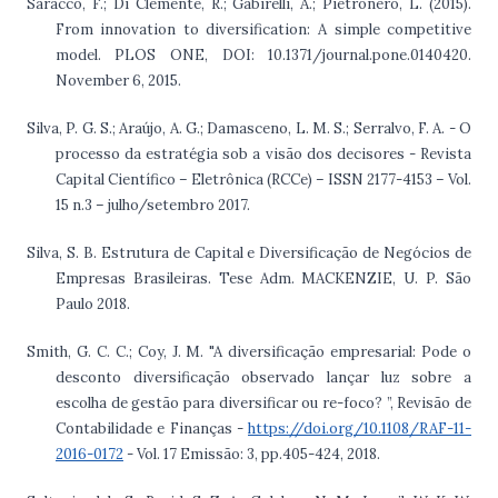
Saracco, F.; Di Clemente, R.; Gabirelli, A.; Pietronero, L. (2015).
From innovation to diversification: A simple competitive
model. PLOS ONE, DOI: 10.1371/journal.pone.0140420.
November 6, 2015.
Silva, P. G. S.; Araújo, A. G.; Damasceno, L. M. S.; Serralvo, F. A. - O
processo da estratégia sob a visão dos decisores - Revista
Capital Científico – Eletrônica (RCCe) – ISSN 2177-4153 – Vol.
15 n.3 – julho/setembro 2017.
Silva, S. B. Estrutura de Capital e Diversificação de Negócios de
Empresas Brasileiras. Tese Adm. MACKENZIE, U. P. São
Paulo 2018.
Smith, G. C. C.; Coy, J. M. "A diversificação empresarial: Pode o
desconto diversificação observado lançar luz sobre a
escolha de gestão para diversificar ou re-foco? ”, Revisão de
Contabilidade e Finanças -
https://doi.org/10.1108/RAF-11-
2016-0172
- Vol. 17 Emissão: 3, pp.405-424, 2018.