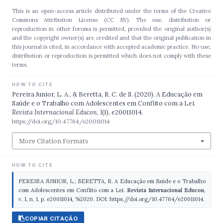
This is an open-access article distributed under the terms of the Creative
Commons Attribution License (CC BY). The use, distribution or
reproduction in other forums is permitted, provided the original author(s)
and the copyright owner(s) are credited and that the original publication in
this journal is cited, in accordance with accepted academic practice. No use,
distribution or reproduction is permitted which does not comply with these
terms.
HOW TO CITE
Pereira Junior, L. A., & Beretta, R. C. de S. (2020). A Educação em
Saúde e o Trabalho com Adolescentes em Conflito com a Lei.
Revista Internacional Educon
,
1
(1), e20011014.
https://doi.org/10.47764/e20011014
More Citation Formats
HOW TO CITE
PEREIRA JUNIOR, L.; BERETTA, R. A Educação em Saúde e o Trabalho
com Adolescentes em Conflito com a Lei.
Revista Internacional Educon
,
v. 1, n. 1, p. e20011014, %2020. DOI: https://doi.org/10.47764/e20011014.
COPIAR CITAÇÃO