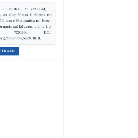
 OLIVEIRA, R.; VIZOLLI, I.;
 As Sequências Didáticas no
iências e Matemática no Brasil.
ternacional Educon
, v. 1, n. 1, p.
011, %2020. DOI:
.org/10.47764/e20011011.
CITAÇÃO