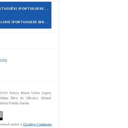
UGUÊS) (PORTUGUESE (BRAZIL))
ISH) (PORTUGUESE (BRAZIL))
2020)
 2020 Kênya Maria Vieira Lopes,
átima Silva de Oliveira, Idemar
 Maria Pontin Darsie
icensed under a
Creative Commons