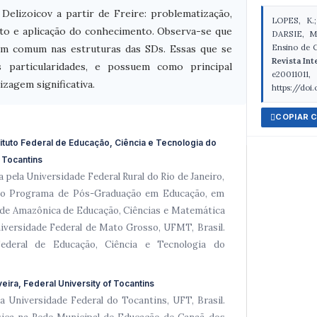
elizoicov a partir de Freire: problematização,
LOPES, K.;
to e aplicação do conhecimento. Observa-se que
DARSIE, M.
Ensino de C
em comum nas estruturas das SDs. Essas que se
Revista In
s particularidades, e possuem como principal
e20011
zagem significativa.
https://doi
COPIAR 
tituto Federal de Educação, Ciência e Tecnologia do
o Tocantins
pela Universidade Federal Rural do Rio de Janeiro,
 do Programa de Pós-Graduação em Educação, em
ede Amazônica de Educação, Ciências e Matemática
rsidade Federal de Mato Grosso, UFMT, Brasil.
Federal de Educação, Ciência e Tecnologia do
veira, Federal University of Tocantins
 Universidade Federal do Tocantins, UFT, Brasil.