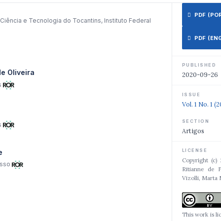
s
PDF (PORT
 Ciência e Tecnologia do Tocantins, Instituto Federal
PDF (ENGL
PUBLISHED
e Oliveira
2020-09-26
s
ISSUE
Vol. 1 No. 1 (
SECTION
s
Artigos
LICENSE
e
Copyright (c)
osso
Ritianne de F
Vizolli, Marta
This work is l