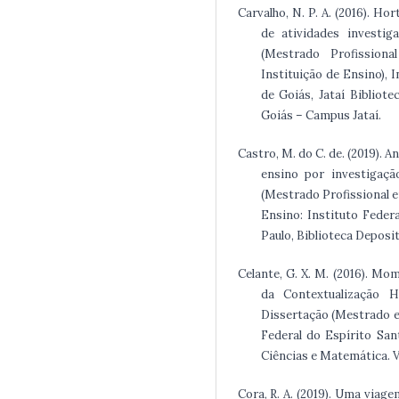
Carvalho, N. P. A. (2016). Ho
de atividades investiga
(Mestrado Profission
Instituição de Ensino), 
de Goiás, Jataí Bibliote
Goiás – Campus Jataí.
Castro, M. do C. de. (2019). 
ensino por investigação
(Mestrado Profissional 
Ensino: Instituto Feder
Paulo, Biblioteca Deposi
Celante, G. X. M. (2016). Mo
da Contextualização Hi
Dissertação (Mestrado e
Federal do Espírito Sa
Ciências e Matemática. Vi
Cora, R. A. (2019). Uma viag