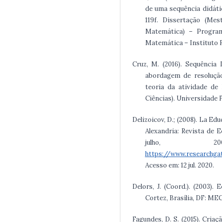
de uma sequência didátic
119f. Dissertação (Me
Matemática) – Progra
Matemática – Instituto Fe
Cruz, M. (2016). Sequência
abordagem de resolução
teoria da atividade de
Ciências). Universidade 
Delizoicov, D.; (2008). La Ed
Alexandria: Revista de E
julho, 2
https://www.researchga
Acesso em: 12 jul. 2020.
Delors, J. (Coord.). (2003).
Cortez, Brasília, DF: 
Fagundes, D. S. (2015). Criaç