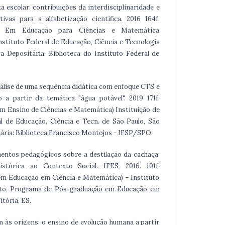
rta escolar: contribuições da interdisciplinaridade e
tivas para a alfabetização científica. 2016 164f.
al Em Educação para Ciências e Matemática
Instituto Federal de Educação, Ciência e Tecnologia
ca Depositária: Biblioteca do Instituto Federal de
Análise de uma sequência didática com enfoque CTS e
 a partir da temática "água potável". 2019 171f.
em Ensino de Ciências e Matemática) Instituição de
al de Educação, Ciência e Tecn. de São Paulo, São
tária: Biblioteca Francisco Montojos - IFSP/SPO.
mentos pedagógicos sobre a destilação da cachaça:
stórica ao Contexto Social. IFES, 2016. 101f.
m Educação em Ciência e Matemática) – Instituto
nto, Programa de Pós-graduação em Educação em
tória, ES.
em às origens: o ensino de evolução humana a partir