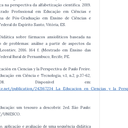
a na perspectiva da alfabetização científica. 2019.
strado Profissional em Educação em Ciências e
ma de Pós-Graduação em Ensino de Ciências e
deral do Espírito Santo, Vitória, ES.
 Didática sobre fármacos ansiolíticos baseada na
 de problemas: análise a partir de aspectos da
 Leontiev, 2016. 164 f. (Mestrado em Ensino das
Federal Rural de Pernambuco, Recife, PE.
ucación en Ciencias y la Perspectiva de Paulo Freire.
ducação em Ciência e Tecnologia, v.1, n.2, p.37-62,
008. Disponível em:
te.net/publication/242167234_La_Educacion_en_Ciencias_y_la_Pers
 Educação: um tesouro a descobrir. 2ed. São Paulo:
MEC/UNESCO.
ão, aplicação e avaliação de uma sequência didática