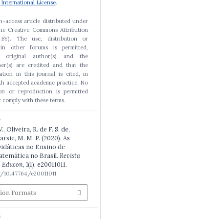
 International License
.
n-access article distributed under
the Creative Commons Attribution
BY). The use, distribution or
 in other forums is permitted,
e original author(s) and the
er(s) are credited and that the
cation in this journal is cited, in
h accepted academic practice. No
ion or reproduction is permitted
 comply with these terms.
E
, Oliveira, R. de F. S. de,
Darsie, M. M. P. (2020). As
idáticas no Ensino de
atemática no Brasil.
Revista
l Educon
,
1
(1), e20011011.
rg/10.47764/e20011011
tion Formats
E