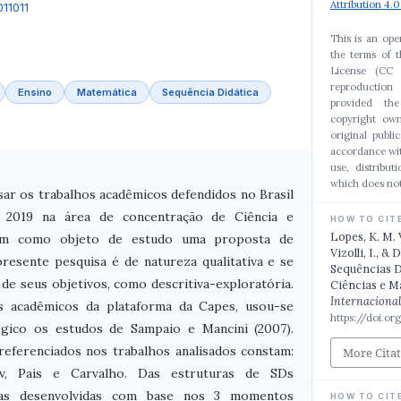
Attribution 4.0
011011
This is an ope
the terms of 
License (CC 
reproduction
Ensino
Matemática
Sequência Didática
provided th
copyright own
original publi
accordance wit
use, distribut
which does not
ar os trabalhos acadêmicos defendidos no Brasil
 2019 na área de concentração de Ciência e
HOW TO CIT
Lopes, K. M. V.
am como objeto de estudo uma proposta de
Vizolli, I., & 
presente pesquisa é de natureza qualitativa e se
Sequências D
a de seus objetivos, como descritiva-exploratória.
Ciências e M
Internaciona
s acadêmicos da plataforma da Capes, usou-se
https://doi.o
gico os estudos de Sampaio e Mancini (2007).
referenciados nos trabalhos analisados constam:
More Cita
cov, Pais e Carvalho. Das estruturas de SDs
 as desenvolvidas com base nos 3 momentos
HOW TO CIT