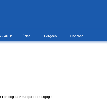
s – APCs
Ética
Edições
Contact