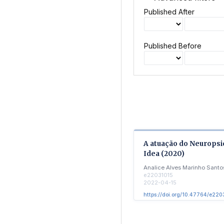
Published After
Published Before
A atuação do Neuropsi
Idea (2020)
Analice Alves Marinho Santos
e22031015
2022-04-15
https://doi.org/10.47764/e220