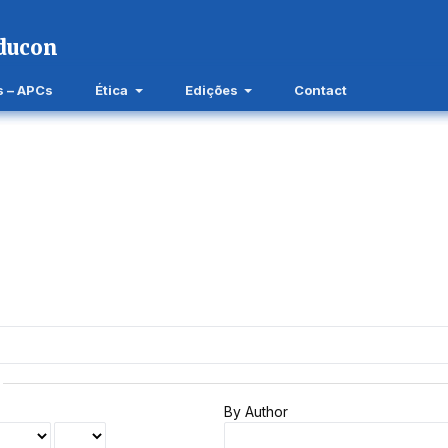
s – APCs
Ética
Edições
Contact
By Author