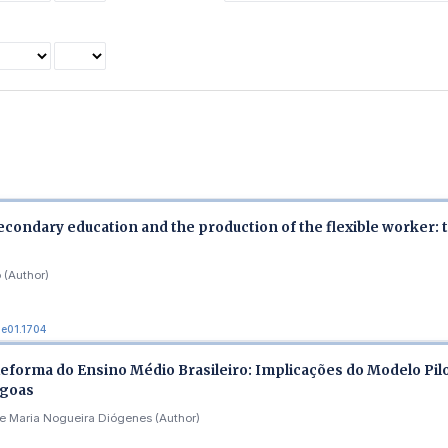
econdary education and the production of the flexible worker: t
 (Author)
.e01.1704
forma do Ensino Médio Brasileiro: Implicações do Modelo Pil
agoas
ne Maria Nogueira Diógenes (Author)