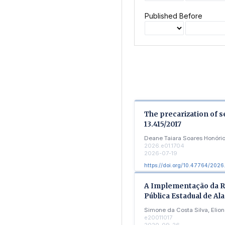
Published Before
The precarization of s
13.415/2017
Deane Taiara Soares Honório
2026.e01.1704
2026-07-19
https://doi.org/10.47764/2026
A Implementação da Re
Pública Estadual de Al
Simone da Costa Silva, Elio
e20011017
2020-09-26