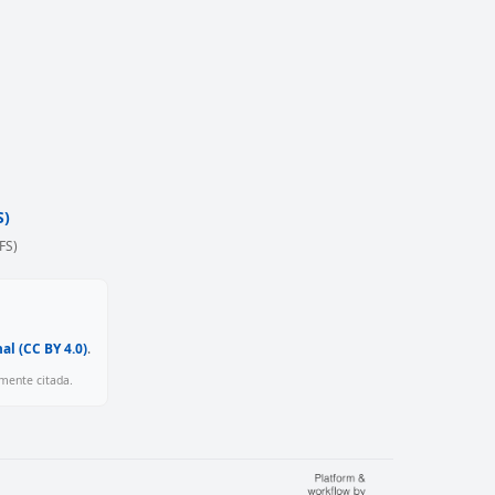
S)
FS)
l (CC BY 4.0)
.
amente citada.