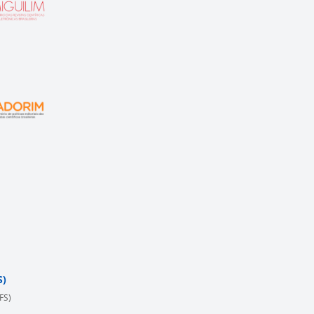
S)
FS)