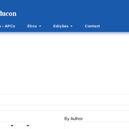
s – APCs
Ética
Edições
Contact
By Author