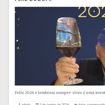
e
Contemporaneidade
Feliz 2026 e lembrem sempre: viver é uma avent