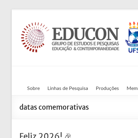
Pular
para
o
conteúdo
Grupo
de
Sobre
Linhas de Pesquisa
Produções
Mem
Estudos
datas comemorativas
e
Pesquisas
Educação
Feliz 2026! 🎉