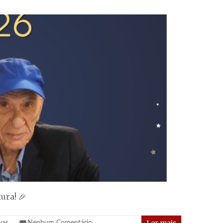
ura! 🎉